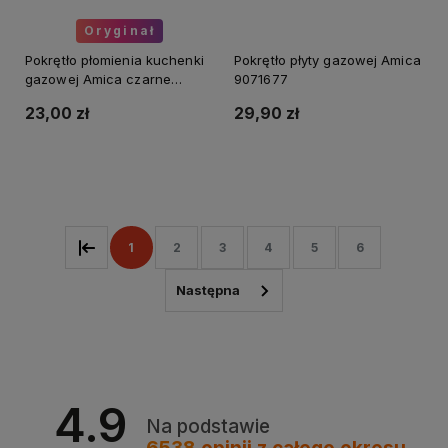
Oryginał
Pokrętło płomienia kuchenki
Pokrętło płyty gazowej Amica
gazowej Amica czarne
9071677
9050630
23,00 zł
29,90 zł
Do koszyka
Do koszyka
1
2
3
4
5
6
4.9
Na podstawie