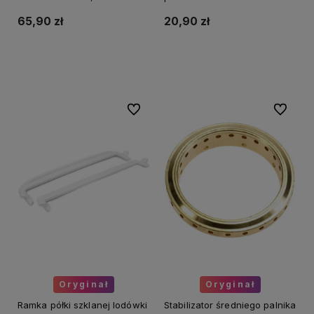
9070461
65,90 zł
20,90 zł
Powiadom o dostępności
Do koszyka
Do ulubionych
Do ulubi
Oryginał
Oryginał
Ramka półki szklanej lodówki
Stabilizator średniego palnika