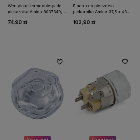
Wentylator termoobiegu do
Blacha do pieczenia
piekarnika Amica 8037349,
piekarnika Amica 37,5 x 43
8011905, 8069061 22W
cm płytka
74,90 zł
102,90 zł
Do koszyka
Do koszyka
Do ulubionych
Do ulubi
Oryginał
Oryginał