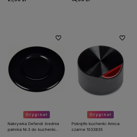
Do koszyka
Do koszyka
Do ulubionych
Do ulubi
Oryginał
Oryginał
Nakrywka Defendi średnia
Pokrętło kuchenki Amica
palnika Nr.3 do kuchenki
czarne 1033835
Amica 8041264