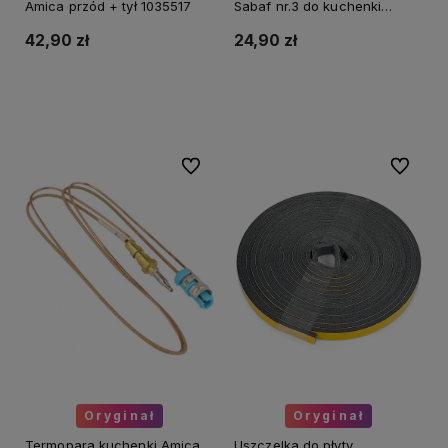
Amica przód + tył 1035517
Sabaf nr.3 do kuchenki
Mastercook, Amica 8000252
42,90 zł
24,90 zł
Powiadom o dostępności
Do koszyka
Do ulubionych
Do ulubi
Oryginał
Oryginał
Termopara kuchenki Amica
Uszczelka do płyty