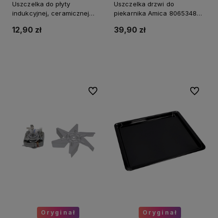
Uszczelka do płyty
Uszczelka drzwi do
indukcyjnej, ceramicznej
piekarnika Amica 8065348
Amica 9067188 oryg.
(41x32cm)
12,90 zł
39,90 zł
(258cm)
Do koszyka
Do koszyka
Do ulubionych
Do ulubi
Oryginał
Oryginał