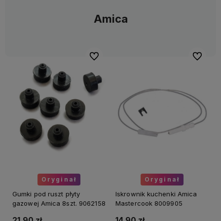
Amica
Do ulubionych
Do ulubi
Oryginał
Oryginał
Gumki pod ruszt płyty
Iskrownik kuchenki Amica
gazowej Amica 8szt. 9062158
Mastercook 8009905
21,90 zł
14,90 zł