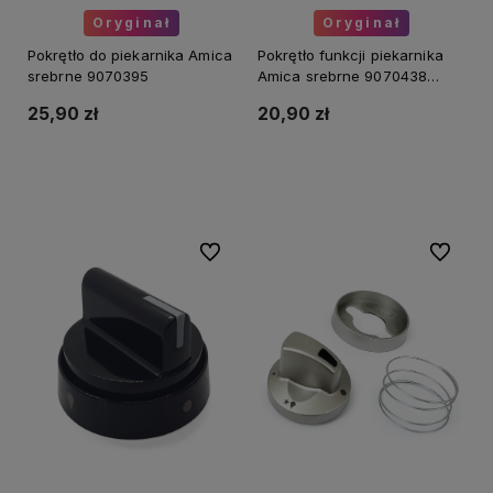
Oryginał
Oryginał
Pokrętło do piekarnika Amica
Pokrętło funkcji piekarnika
srebrne 9070395
Amica srebrne 9070438
(0+11)
25,90 zł
20,90 zł
Do koszyka
Do koszyka
Do ulubionych
Do ulubi