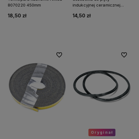
8070220 450mm
indukcyjnej ceramicznej
Amica 9069115 oryg. (258cm)
18,50 zł
14,50 zł
Do koszyka
Do koszyka
Do ulubionych
Do ulubi
Oryginał