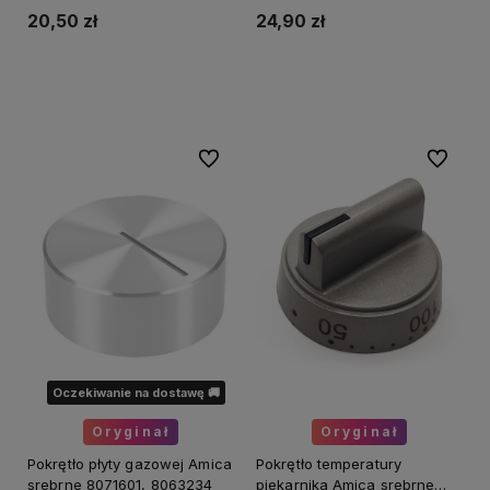
20,50 zł
24,90 zł
Do koszyka
Do koszyka
Do ulubionych
Do ulubi
Oczekiwanie na dostawę 🚚
Oryginał
Oryginał
Pokrętło płyty gazowej Amica
Pokrętło temperatury
srebrne 8071601, 8063234
piekarnika Amica srebrne