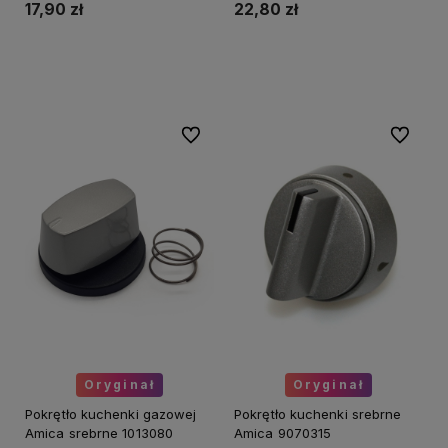
17,90 zł
22,80 zł
Do koszyka
Do koszyka
Do ulubionych
Do ulubi
Oryginał
Oryginał
Pokrętło kuchenki gazowej
Pokrętło kuchenki srebrne
Amica srebrne 1013080
Amica 9070315