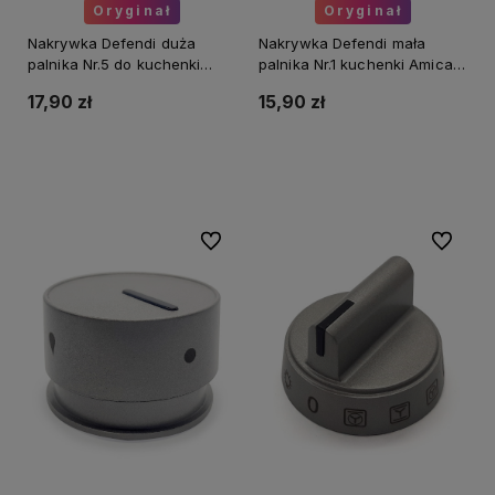
Oryginał
Oryginał
Nakrywka Defendi duża
Nakrywka Defendi mała
palnika Nr.5 do kuchenki
palnika Nr.1 kuchenki Amica
Amica 8041265
8041263
17,90 zł
15,90 zł
Do koszyka
Do koszyka
Do ulubionych
Do ulubi