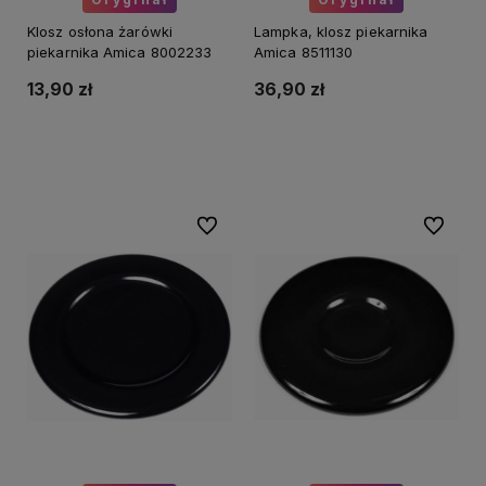
Klosz osłona żarówki
Lampka, klosz piekarnika
piekarnika Amica 8002233
Amica 8511130
13,90 zł
36,90 zł
Do koszyka
Do koszyka
Do ulubionych
Do ulubi