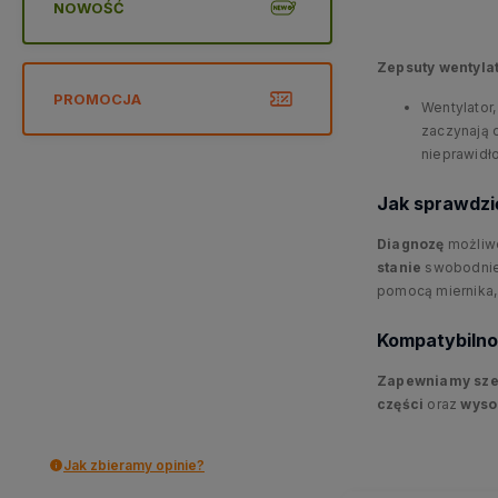
NOWOŚĆ
Zepsuty wentyla
PROMOCJA
Wentylator
zaczynają o
nieprawid
Jak sprawdzić
Diagnozę
możliwe
stanie
swobodni
pomocą miernika, 
Kompatybilno
Zapewniamy sze
części
oraz
wysok
Jak zbieramy opinie?