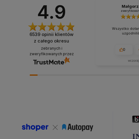
4.9
Małgorz
zweryfikowa
Wszystko dotarł
uzgodnili
6539
opinii klientów
z całego okresu
zebranych i
0
zweryfikowanych przez
wczora