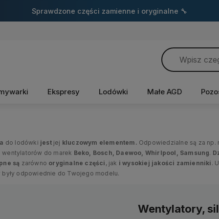
Sprawdzone części zamienne i oryginalne 🔧
mywarki
Ekspresy
Lodówki
Małe AGD
Pozo
ra
do lodówki
jest
jej
kluczowym elementem.
Odpowiedzialne są za np.
iki wentylatorów do marek
Beko, Bosch, Daewoo, Whirlpool, Samsung
.
Dz
pne są
zarówno
oryginalne części
, jak
i
wysokiej jakości zamienniki
. 
 były odpowiednie do Twojego modelu.
Wentylatory, sil