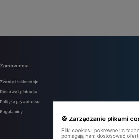
Zamówienia
Zwroty i reklamacje
Dostawa i płatność
Polityka prywatności
Regulaminy
🍪 Zarządzanie plikami co
Pliki cookies i pokrewne im tech
pomagają nam dostosować ofert