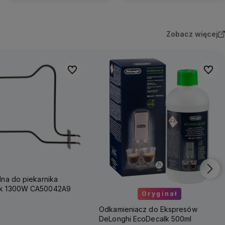
Zobacz więcej
Do ulubionych
Do ulu
lna do piekarnika
ok 1300W CA50042A9
Oryginał
Odkamieniacz do Ekspresów
DeLonghi EcoDecalk 500ml