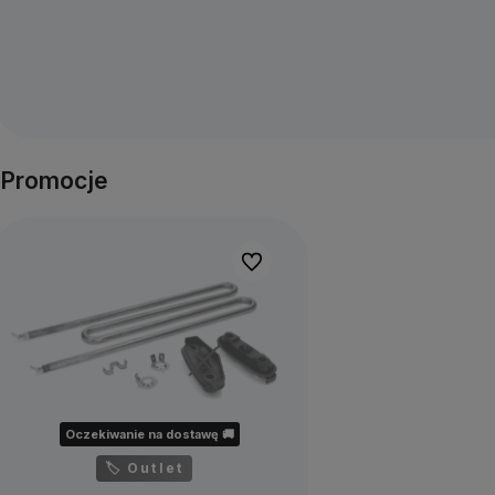
Do koszyka
Do koszyka
Promocje
Do ulubionych
Oczekiwanie na dostawę 🚚
🏷 Outlet