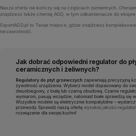
Nasza oferta nie kończy się na częściach zamiennych. Oferujem
znajdziesz także chemię AGD, w tym odkamieniacze do ekspre
ExpertAGD.pl to Twoje miejsce, gdzie znajdziesz kompleksowe
niezawodność.
Jak dobrać odpowiedni regulator do p
ceramicznych i żeliwnych?
Regulatory do płyt grzewczych
zapewniają precyzyjną kon
żywotność urządzenia. Wybierz model dopasowany do swoi
dwuobiegowy, z białą lub czarną obudową. Czarne regulat
wymiarom, pasują wszędzie, natomiast białe sprawdzą się 
Wszystkie modele są elektrycznie kompatybilne – wystarc
przewody. Sprawdź naszą ofertę
wysokiej jakości regulato
rozwiązanie dla swojej kuchni!