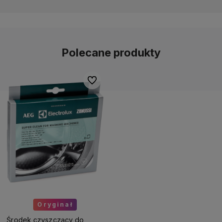
Polecane produkty
ionych
Do ulubionych
Oryginał
Środek czyszczący do