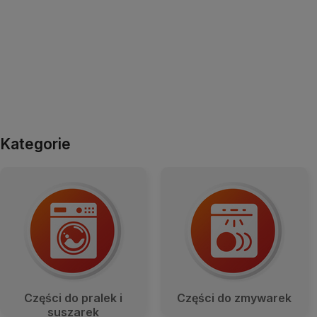
Kategorie
Czę­ści do
pra­lek
i
Czę­ści do zmy­wa­rek
susza­rek