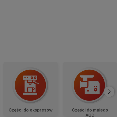
Gwarantujemy wysoką jakość produktów.
SPRAWDŹ
Czę­ści do eks­pre­sów
Czę­ści do małego
AGD