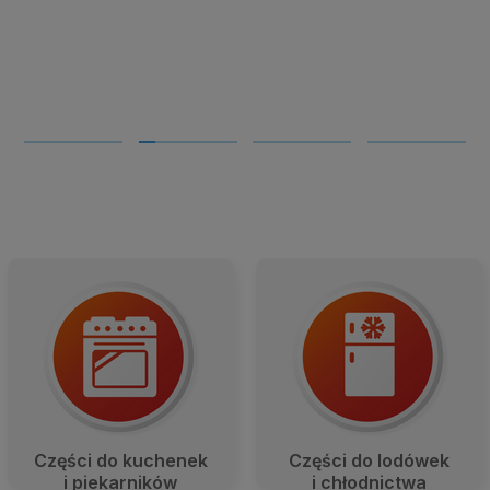
Czę­ści do kuche­nek
Czę­ści do lodó­wek
i pie­kar­ni­ków
i chłod­nic­twa