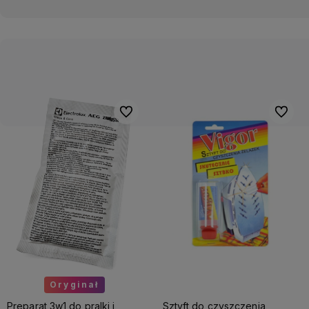
Do ulubionych
Do ulub
Oryginał
Preparat 3w1 do pralki i
Sztyft do czyszczenia