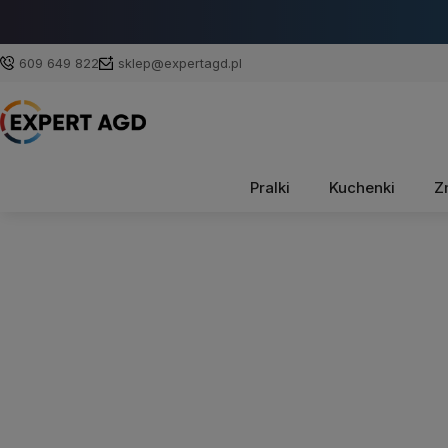
609 649 822
sklep@expertagd.pl
Pralki
Kuchenki
Z