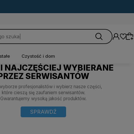
stałe
Czystość i dom
Wybierz coś dla siebie z naszej aktualnej
oferty lub zaloguj się, aby przywrócić dodane
produkty do listy z poprzedniej sesji.
I NAJCZĘŚCIEJ WYBIERANE
PRZEZ SERWISANTÓW
wyborze profesjonalistów i wybierz nasze części,
które cieszą się zaufaniem serwisantów.