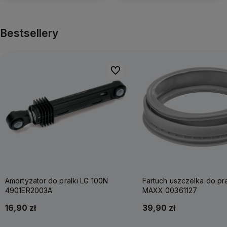
Bestsellery
Do ulubionych
Amortyzator do pralki LG 100N
Fartuch uszczelka do pr
4901ER2003A
MAXX 00361127
16,90 zł
39,90 zł