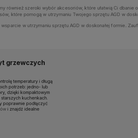
y również szeroki wybór akcesoriów, które ułatwią Ci dbanie o
sów, które pomogą w utrzymaniu Twojego sprzętu AGD w doskon
 wsparcie w utrzymaniu sprzętu AGD w doskonałej formie. Zauf
łyt grzewczych
trolę temperatury i długą
ch potrzeb: jedno- lub
ory, dzięki kompaktowym
w starszych kuchenkach.
zy poprawnie podłączyć
rów
i znajdź idealne