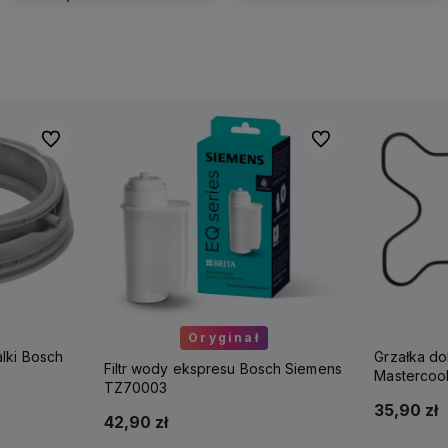
Do ulubionych
Do ulubionych
Oryginał
alki Bosch
Grzałka do
Filtr wody ekspresu Bosch Siemens
Masterco
TZ70003
35,90 zł
42,90 zł