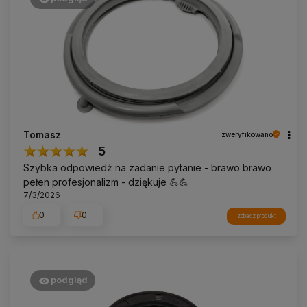
Tomasz
zweryfikowano
5
Szybka odpowiedź na zadanie pytanie - brawo brawo
pełen profesjonalizm - dziękuje 💪💪
7/3/2026
0
0
zobacz produkt
podgląd