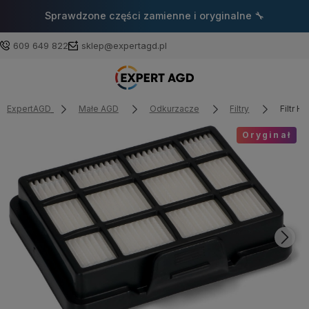
Sprawdzone części zamienne i oryginalne 🔧
609 649 822
sklep@expertagd.pl
ExpertAGD
Małe AGD
Odkurzacze
Filtry
Filtr 
Oryginał