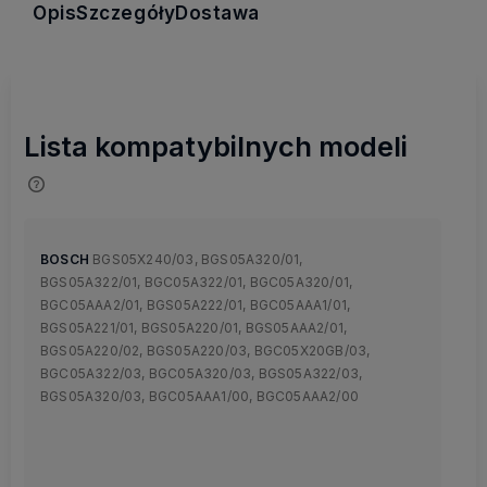
Opis
Szczegóły
Dostawa
Lista kompatybilnych modeli
Dla ułatwienia użyj CTRL+F i wpisz model swojego
urządzenia
BOSCH
BGS05X240/03, BGS05A320/01,
BGS05A322/01, BGC05A322/01, BGC05A320/01,
BGC05AAA2/01, BGS05A222/01, BGC05AAA1/01,
BGS05A221/01, BGS05A220/01, BGS05AAA2/01,
BGS05A220/02, BGS05A220/03, BGC05X20GB/03,
BGC05A322/03, BGC05A320/03, BGS05A322/03,
BGS05A320/03, BGC05AAA1/00, BGC05AAA2/00