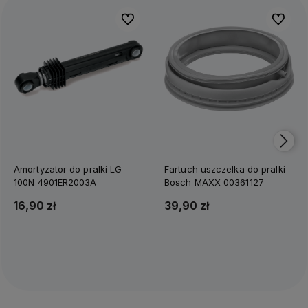
Do ulubionych
Do ulubi
Amortyzator do pralki LG
Fartuch uszczelka do pralki
100N 4901ER2003A
Bosch MAXX 00361127
16,90 zł
39,90 zł
Do koszyka
Do koszyka