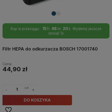
15
48
20
Kup w przeciągu:
Wyślemy jeszcze
dzisiaj! 🚀
Filtr HEPA do odkurzacza BOSCH 17001740
Cena:
44,90 zł
szt.
-
+
DO KOSZYKA