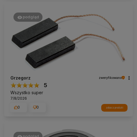
podgląd
Grzegorz
zweryfikowano
5
Wszystko super
7/8/2026
0
0
zobacz produkt
podgląd