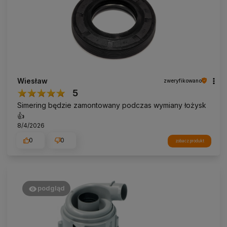
Wiesław
zweryfikowano
5
Simering będzie zamontowany podczas wymiany łożysk
👍️
8/4/2026
0
0
zobacz produkt
podgląd