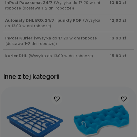
InPost Paczkomat 24/7
(Wysyłka do 17:20 w dni
10,90 zł
robocze (dostawa 1-2 dni robocze))
Automaty DHL BOX 24/7 i punkty POP
(Wysyłka
12,90 zł
do 13:00 w dni robocze)
InPost Kurier
(Wysyłka do 17:20 w dni robocze
13,90 zł
(dostawa 1-2 dni robocze))
kurier DHL
(Wysyłka do 13:00 w dni robocze)
15,90 zł
Inne z tej kategorii
bionych
bionych
Do ulubionych
Do ulubionych
Do ulubi
Do ulubi